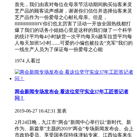
首先，我们由衷对每位在母亲节活动期间购买仙客来灵
芝产品的顾客说声感谢，谢谢你们信任并选择仙客来灵
芝产品作为一份爱母之心献礼母亲。但是，
‖‖‖‖‖‖‖‖‖‖‖‖‖‖‖‖V你们也太厉害了活动一开放全国热线都打
爆了我们的话务小姐姐心里是这样的我们做了一个科学
的统计平均每4小时缺货一次平均每天6趟车拉货平均每
人每天加班5小时.......可爱的小编也被拉去“充军”我们的
一线生产人员为了保证每一份爱母之心能
1974 人看过
两会新闻专场发布会 看这位坚守实业37年工匠答记者
问！
2019-06-27 16:42:31 发表
2月24日晚，九江市“两会”新闻中心举行以“新时代、新
作为、新篇章”主题的2019“两会”专场新闻发布会。会上
市政协委员、享受国务院特殊津贴专家、江西仙客来生