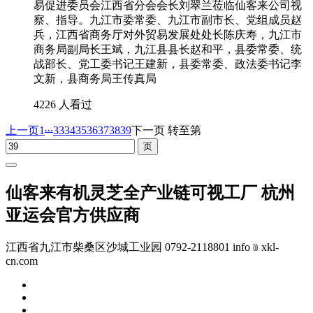
易促进委员会江西省分会会长刘翠兰莅临仙客来公司视
察、指导。九江市委常委、九江市副市长、党组成员赵
兵，江西省商务厅对外贸易发展处处长陈庆寿，九江市
商务局副局长王斌，九江县县长赵和平，县委常委、统
战部长、党工委书记王建新，县委常委、政法委书记李
文新，县商务局王传真局
4226 人看过
...
上一页
1
33
34
35
36
37
38
39
下一页
转至第
仙客来有机灵芝全产业链可视工厂 杭州
亚运会官方供应商
江西省九江市柴桑区沙城工业园 0792-2118801 info﹫xkl-
cn.com