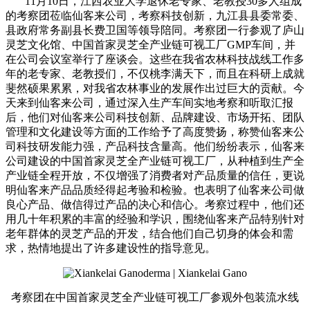
11月10日，江西农业大学退休老专家、老教授30多人组成
的考察团莅临仙客来公司，考察科技创新，九江县县委常委、
县政府常务副县长费卫国等领导陪同。考察团一行参观了庐山
灵芝文化馆、中国首家灵芝全产业链可视工厂GMP车间，并
在公司会议室举行了座谈会。这些在我省农林科技战线工作多
年的老专家、老教授们，不仅桃李满天下，而且在科研上成就
斐然硕果累累，对我省农林事业的发展作出过巨大的贡献。今
天来到仙客来公司，通过深入生产车间实地考察和听取汇报
后，他们对仙客来公司科技创新、品牌建设、市场开拓、团队
管理和文化建设等方面的工作给予了高度赞扬，称赞仙客来公
司科技研发能力强，产品科技含量高。他们纷纷表示，仙客来
公司建设的中国首家灵芝全产业链可视工厂，从种植到生产全
产业链全程开放，不仅增强了消费者对产品质量的信任，更说
明仙客来产品品质经得起考验和检验。也表明了仙客来公司做
良心产品、做信得过产品的决心和信心。考察过程中，他们还
用几十年积累的丰富的经验和学识，围绕仙客来产品特别针对
老年群体的灵芝产品的开发，结合他们自己切身的体会和需
求，热情地提出了许多建设性的指导意见。
考察团在中国首家灵芝全产业链可视工厂参观外包装流水线