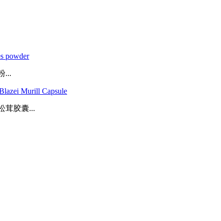
es powder
..
lazei Murill Capsule
胶囊...