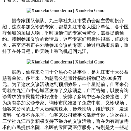
据专家团队领队、九三学社九江市委员会副主委胡帆介
绍，这次参加义诊的专家，都是九江市各大医疗单位、各个医
疗领域的顶级人物，平时挂他们的专家号就诊，需要提前预
约。接到参加义诊的邀请后，这些专家们积极性很高，踊跃报
名，甚至还有正在外地参加会诊的专家，通过电话报名后，重
排了在外日程，昨天晚上乘飞机赶回九江。
据悉，仙客来公司十分热心公益事业，是九江市十大公益
慈善单位。多年来，为慈善公益累计捐款捐物已达600多万
元。为了这次义诊活动达到预期效果，一个星期前，仙客来公
司就在九江市中心城区发布了义诊消息，广而告知，以便有询
诊需求的市民提前作好准备，安排了多辆中巴车免费接送，并
为所有参加义诊专家、询诊市民准备了免费中餐。义诊现场，
仙客来公司的工作人员端茶送水，搀老扶幼，维护轶序，发送
资料，忙得不亦乐乎。仙客来公司董事长潘新华说，这次在九
三学社九江市委积极支持下举办的义诊活动，旨在为有询诊需
求的市民提供名院、名医的零距离医疗服务，特别是为一些老