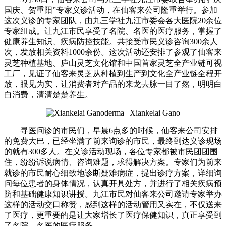
国庆、贺重阳”专家义诊活动，在仙客来公司隆重举行。参加
这次义诊的专家团队，由九三学社九江市委会各大医院20余位
专家组成。让九江市民享受了名院、名医的医疗服务，掌握了
健康养生知识、疾病防控技能。共接受市民义诊咨询300余人
次，发放相关资料1000余份。这次活动还安排了参观了仙客来
灵芝种植基地、庐山灵芝文化馆和中国首家灵芝全产业链可视
工厂，见证了仙客来灵芝从种植到生产到文化全产业链全程开
放，眼见为实，让消费者对产品的来龙去脉一目了然，明明白
白消费，清清楚楚养生。
寻医问诊的市民们，早晨6点多的时候，仙客来公司安排
的免费大巴，已经坐满了前来询诊的市民，最终到达义诊现场
的就有300多人。在义诊活动现场，各位专家都被市民团团围
住，纷纷诉说病情、咨询难题，求得解决方案。专家们为前来
就诊的市民耐心细致地诊断疑难病症，提出诊疗方案，详细询
问每位患者的身体情况，认真开具处方，并进行了相关疾病预
防和基础健康知识讲授。九江市民对仙客来公司邀请专家举办
这样的活动交口称赞，感到这样的活动管用又实在，不仅送来
了医疗，更重要的是让大家增长了医疗保健知识，真正享受到
了名院、名医的医疗服务。