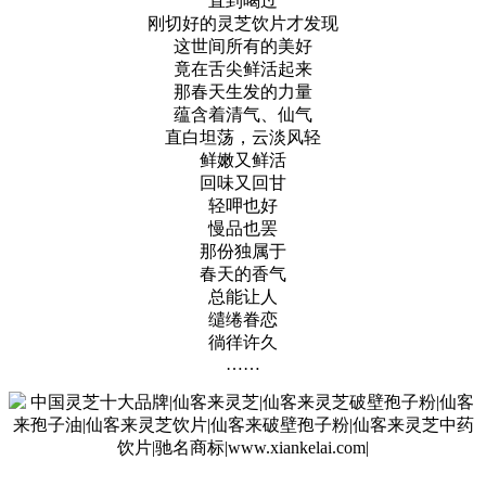
直到喝过
刚切好的灵芝饮片才发现
这世间所有的美好
竟在舌尖鲜活起来
那春天生发的力量
蕴含着清气、仙气
直白坦荡，云淡风轻
鲜嫩又鲜活
回味又回甘
轻呷也好
慢品也罢
那份独属于
春天的香气
总能让人
缱绻眷恋
徜徉许久
……