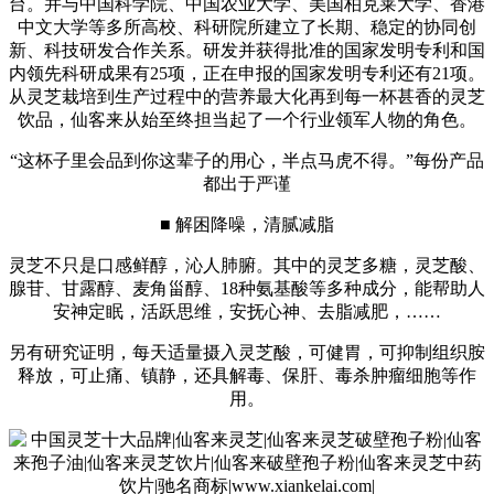
台。并与中国科学院、中国农业大学、美国柏克莱大学、香港
中文大学等多所高校、科研院所建立了长期、稳定的协同创
新、科技研发合作关系。研发并获得批准的国家发明专利和国
内领先科研成果有25项，正在申报的国家发明专利还有21项。
从灵芝栽培到生产过程中的营养最大化再到每一杯甚香的灵芝
饮品，仙客来从始至终担当起了一个行业领军人物的角色。
“这杯子里会品到你这辈子的用心，半点马虎不得。”每份产品
都出于严谨
■ 解困降噪，清腻减脂
灵芝不只是口感鲜醇，沁人肺腑。其中的灵芝多糖，灵芝酸、
腺苷、甘露醇、麦角甾醇、18种氨基酸等多种成分，能帮助人
安神定眠，活跃思维，安抚心神、去脂减肥，……
另有研究证明，每天适量摄入灵芝酸，可健胃，可抑制组织胺
释放，可止痛、镇静，还具解毒、保肝、毒杀肿瘤细胞等作
用。