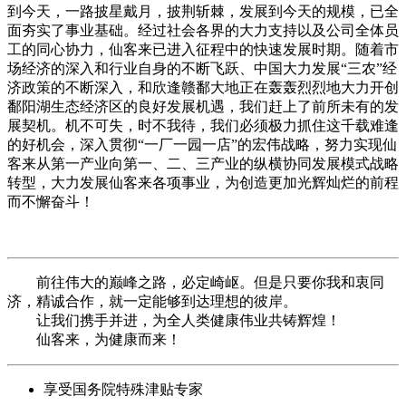
到今天，一路披星戴月，披荆斩棘，发展到今天的规模，已全
面夯实了事业基础。经过社会各界的大力支持以及公司全体员
工的同心协力，仙客来已进入征程中的快速发展时期。随着市
场经济的深入和行业自身的不断飞跃、中国大力发展“三农”经
济政策的不断深入，和欣逢赣鄱大地正在轰轰烈烈地大力开创
鄱阳湖生态经济区的良好发展机遇，我们赶上了前所未有的发
展契机。机不可失，时不我待，我们必须极力抓住这千载难逢
的好机会，深入贯彻“一厂一园一店”的宏伟战略，努力实现仙
客来从第一产业向第一、二、三产业的纵横协同发展模式战略
转型，大力发展仙客来各项事业，为创造更加光辉灿烂的前程
而不懈奋斗！
前往伟大的巅峰之路，必定崎岖。但是只要你我和衷同
济，精诚合作，就一定能够到达理想的彼岸。
让我们携手并进，为全人类健康伟业共铸辉煌！
仙客来，为健康而来！
享受国务院特殊津贴专家