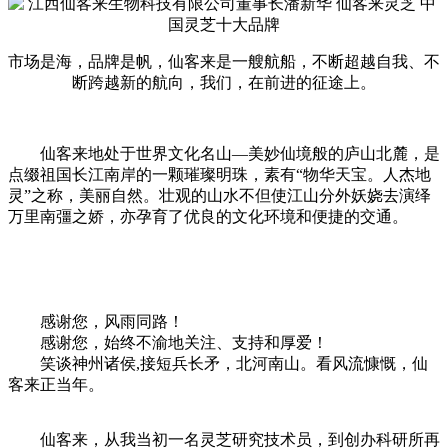
市场是海，品牌是帆，仙客来是一艘航船，不断超越自我、不
断跨越新的航向，我们，在前进的征途上。
仙客来地处于世界文化名山—美妙仙境般的庐山北麓，是
点缀祖国长江南岸的一颗璀璨明珠，素有“物华天宝。人杰地
灵”之称，美丽自然。壮观的山水不但使江山分外妖娆去演绎
万里南彊之娇，亦孕育了优良的文化环境和便捷的交通。
感谢您，风雨同路！
感谢您，始终不渝地关注、支持和厚爱！
笑谈神州诸侯,接短兵长矛，北河南山。看风流慷慨，仙
客来正当年。
仙客来，从我当初一名灵芝研究技术员，到创办科研所再