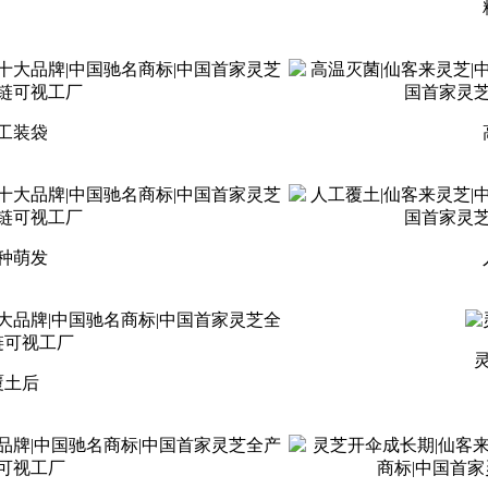
工装袋
种萌发
覆土后