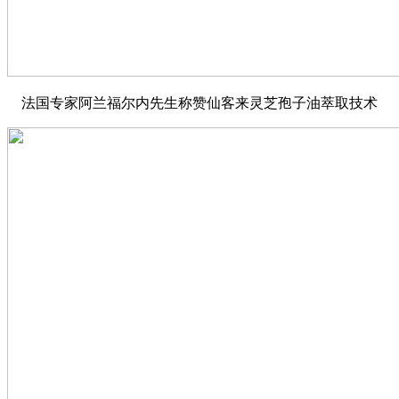
法国专家阿兰福尔内先生称赞仙客来灵芝孢子油萃取技术