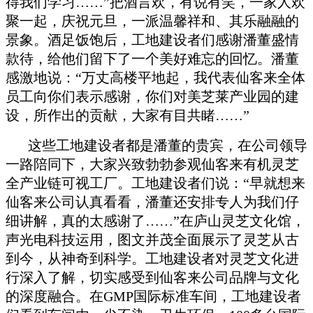
得我们学习……”把酒言欢，有说有笑，一家人欢
聚一起，庆祝元旦，一派温馨祥和、其乐融融的
景象。酒足饭饱后，工地建设者们感谢潘董盛情
款待，给他们留下了一个美好难忘的回忆。潘董
感激地说：“万丈高楼平地起，我代表仙客来全体
员工向你们表示感谢，你们对美芝莱产业园的建
设，所作出的贡献，大家有目共睹……”
这些工地建设者都是潘董的贵宾，在公司领导
一路陪同下，大家兴致勃勃参
观仙客来有机灵芝
全产业链可视工厂。工地建设者们说：“早就想来
仙客来公司认真看看，潘董还安排专人为我们仔
细讲解，真的太感谢了……”在庐山灵芝文化馆，
声光电科技运用，图文并茂全面展示了灵芝从古
到今，从神奇到科学。工地建设者对灵芝文化进
行深入了解，切实感受到仙客来公司品牌与文化
的深度融合。在GMP国际标准车间，工地建设者