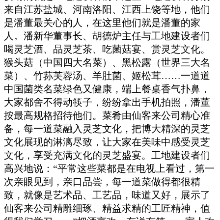
来自江苏盐城、河南洛阳、江西上饶等地，他们
是潘董最关心的人，在这里他们就是潘董的家
人。潘新华董事长、胡德炉主任与工地建设者们
喝灵芝酒、品灵芝茶、吃菌菇宴、赏灵芝文化。
猴头菇（中国四大名菜）、黑松露（世界三大名
菜）、竹荪芙蓉汤、羊肚菌、姬松茸……一道道
中国菌类名菜绿色又健康，端上餐桌香气扑鼻，
大家都舍不得动筷子，纷纷拿出手机拍照，潘董
按最高规格招待他们。菜肴由仙客来公司精心准
备，每一道菜融入灵芝文化，把博大精深的灵芝
文化展现的淋漓尽致，让大家在美味中感受灵芝
文化，享受充满文化的灵芝盛宴。工地建设者们
高兴地说：“平常这些菜都是在电视上看过，第一
次亲眼见到，亲口品尝，每一道菜做得都很精
致，就像是艺术品、工艺品，味道又好，展示了
仙客来公司精雕细琢、精益求精的工匠精神，值