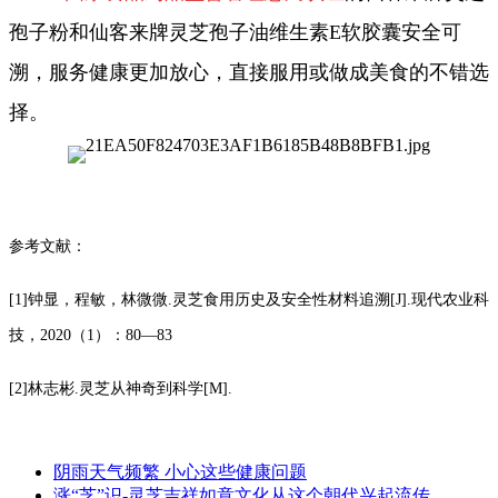
孢子粉和仙客来牌灵芝孢子油维生素E软胶囊安全可
溯，服务健康更加放心，直接服用或做成美食的不错选
择。
参考文献：
[1]钟显，程敏，林微微.灵芝食用历史及安全性材料追溯[J].现代农业科
技，2020（1）：80—83
[2]林志彬.灵芝从神奇到科学[M].
阴雨天气频繁 小心这些健康问题
涨“芝”识-灵芝吉祥如意文化从这个朝代兴起流传