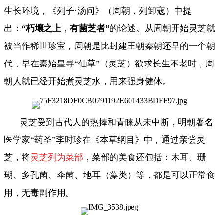
生长环境，《列子·汤问》（周朝，列卸寇）中提
出：
“朽壤之上，有菌芝者”
的论述。从周朝开始灵芝就
被当作稀世珍宝，周朝是比封建王朝秦朝还早的一个朝
代，早在秦始皇寻“仙草”（灵芝）欲求长生不老时，周
朝人就已经开始煮灵芝水，用来强身健体。
灵芝受到古代人的热捧和青睐从未中断，明朝著名
医学家“药圣”李时珍在《本草纲目》中，通过亲尝灵
芝，将
灵芝列为菜部
，菜部的美食还包括：木耳、珊
瑚、多孔菌、伞菌、地耳（藻类）等，都是可以正常食
用，无毒副作用。