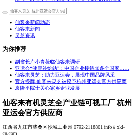
仙客来新闻动态
仙客来新闻
灵芝资讯
为你推荐
副省长卢小青莅临仙客来调研
亚运会“健康补给站”：中国企业接待40多个国家……
仙客来灵芝：助力亚运会，展现中国品牌风采
官方授牌-仙客来灵芝被授予杭州亚运会官方供应商
袁隆平院士关心家乡企业发展
仙客来有机灵芝全产业链可视工厂 杭州
亚运会官方供应商
江西省九江市柴桑区沙城工业园 0792-2118801 info﹫xkl-
cn.com