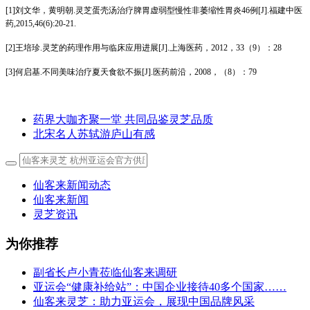
[1]刘文华，黄明朝.灵芝蛋壳汤治疗脾胃虚弱型慢性非萎缩性胃炎46例[J].福建中医
药,2015,46(6):20-21.
[2]王培珍.灵芝的药理作用与临床应用进展[J].上海医药，2012，33（9）：28
[3]何启基.不同美味治疗夏天食欲不振[J].医药前沿，2008，（8）：79
药界大咖齐聚一堂 共同品鉴灵芝品质
北宋名人苏轼游庐山有感
仙客来新闻动态
仙客来新闻
灵芝资讯
为你推荐
副省长卢小青莅临仙客来调研
亚运会“健康补给站”：中国企业接待40多个国家……
仙客来灵芝：助力亚运会，展现中国品牌风采