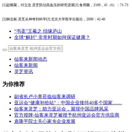
[1]赵顺菊，付立忠.灵芝防治高血压的研究进展[J].食用菌，2109，41（6）：71-73
[2]林志彬.灵芝从神奇到科学[J].北京大学医学出版社，2008：42-46
“书圣”王羲之 结缘庐山
全球“解封” 非常时期如何保证健康？
仙客来新闻动态
仙客来新闻
灵芝资讯
为你推荐
副省长卢小青莅临仙客来调研
亚运会“健康补给站”：中国企业接待40多个国家……
仙客来灵芝：助力亚运会，展现中国品牌风采
官方授牌-仙客来灵芝被授予杭州亚运会官方供应商
袁隆平院士关心家乡企业发展