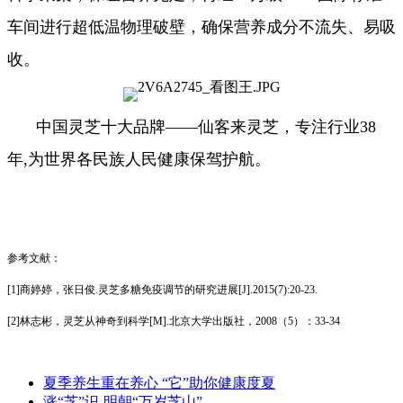
车间进行超低温物理破壁，确保营养成分不流失、易吸
收。
中国灵芝十大品牌——仙客来灵芝，专注行业38
年,为世界各民族人民健康保驾护航。
参考文献：
[1]商婷婷，张日俊.灵芝多糖免疫调节的研究进展[J].2015(7):20-23.
[2]林志彬，灵芝从神奇到科学[M].北京大学出版社，2008（5）：33-34
夏季养生重在养心 “它”助你健康度夏
涨“芝”识-明朝“万岁芝山”