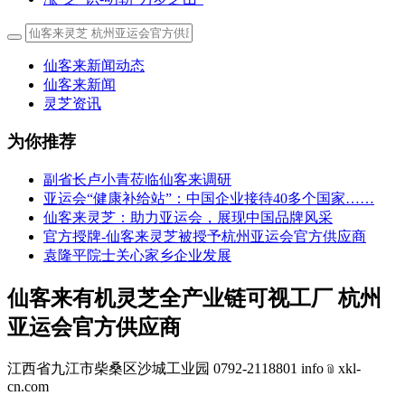
仙客来新闻动态
仙客来新闻
灵芝资讯
为你推荐
副省长卢小青莅临仙客来调研
亚运会“健康补给站”：中国企业接待40多个国家……
仙客来灵芝：助力亚运会，展现中国品牌风采
官方授牌-仙客来灵芝被授予杭州亚运会官方供应商
袁隆平院士关心家乡企业发展
仙客来有机灵芝全产业链可视工厂 杭州
亚运会官方供应商
江西省九江市柴桑区沙城工业园 0792-2118801 info﹫xkl-
cn.com