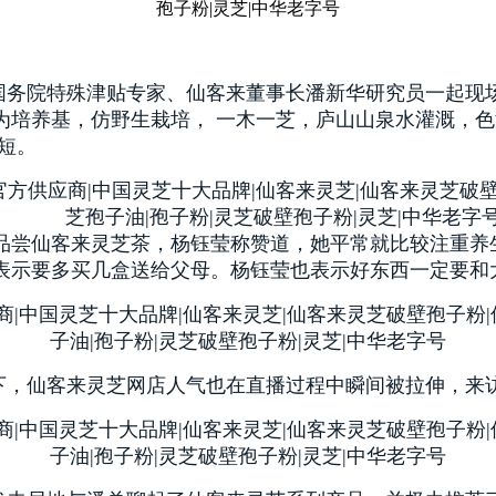
国务院特殊津贴专家、仙客来董事长潘新华研究员一起现场
为培养基，仿野生栽培， 一木一芝，庐山山泉水灌溉，
短。
品尝仙客来灵芝茶，杨钰莹称赞道，她平常就比较注重养
表示要多买几盒送给父母。杨钰莹也表示好东西一定要和
下，仙客来灵芝网店人气也在直播过程中瞬间被拉伸，来