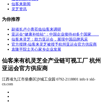
仙客来新闻
灵芝资讯
为你推荐
副省长卢小青莅临仙客来调研
亚运会“健康补给站”：中国企业接待40多个国家……
仙客来灵芝：助力亚运会，展现中国品牌风采
官方授牌-仙客来灵芝被授予杭州亚运会官方供应商
袁隆平院士关心家乡企业发展
仙客来有机灵芝全产业链可视工厂 杭州
亚运会官方供应商
江西省九江市柴桑区沙城工业园 0792-2118801 info﹫xkl-
cn.com