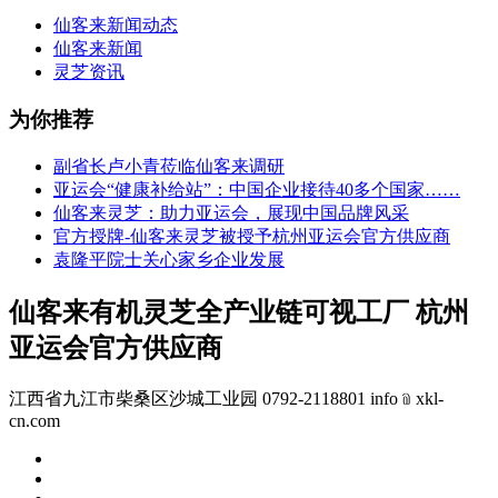
仙客来新闻动态
仙客来新闻
灵芝资讯
为你推荐
副省长卢小青莅临仙客来调研
亚运会“健康补给站”：中国企业接待40多个国家……
仙客来灵芝：助力亚运会，展现中国品牌风采
官方授牌-仙客来灵芝被授予杭州亚运会官方供应商
袁隆平院士关心家乡企业发展
仙客来有机灵芝全产业链可视工厂 杭州
亚运会官方供应商
江西省九江市柴桑区沙城工业园 0792-2118801 info﹫xkl-
cn.com