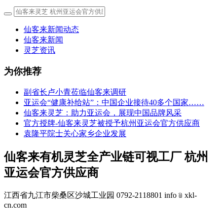
仙客来新闻动态
仙客来新闻
灵芝资讯
为你推荐
副省长卢小青莅临仙客来调研
亚运会“健康补给站”：中国企业接待40多个国家……
仙客来灵芝：助力亚运会，展现中国品牌风采
官方授牌-仙客来灵芝被授予杭州亚运会官方供应商
袁隆平院士关心家乡企业发展
仙客来有机灵芝全产业链可视工厂 杭州
亚运会官方供应商
江西省九江市柴桑区沙城工业园 0792-2118801 info﹫xkl-
cn.com