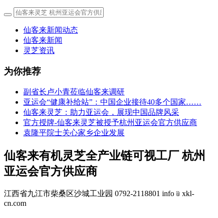
仙客来新闻动态
仙客来新闻
灵芝资讯
为你推荐
副省长卢小青莅临仙客来调研
亚运会“健康补给站”：中国企业接待40多个国家……
仙客来灵芝：助力亚运会，展现中国品牌风采
官方授牌-仙客来灵芝被授予杭州亚运会官方供应商
袁隆平院士关心家乡企业发展
仙客来有机灵芝全产业链可视工厂 杭州
亚运会官方供应商
江西省九江市柴桑区沙城工业园 0792-2118801 info﹫xkl-
cn.com