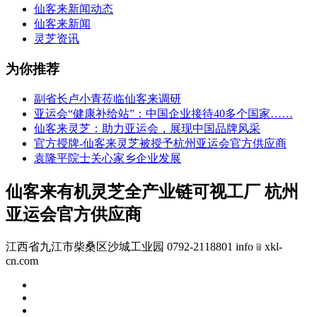
仙客来新闻动态
仙客来新闻
灵芝资讯
为你推荐
副省长卢小青莅临仙客来调研
亚运会“健康补给站”：中国企业接待40多个国家……
仙客来灵芝：助力亚运会，展现中国品牌风采
官方授牌-仙客来灵芝被授予杭州亚运会官方供应商
袁隆平院士关心家乡企业发展
仙客来有机灵芝全产业链可视工厂 杭州
亚运会官方供应商
江西省九江市柴桑区沙城工业园 0792-2118801 info﹫xkl-
cn.com