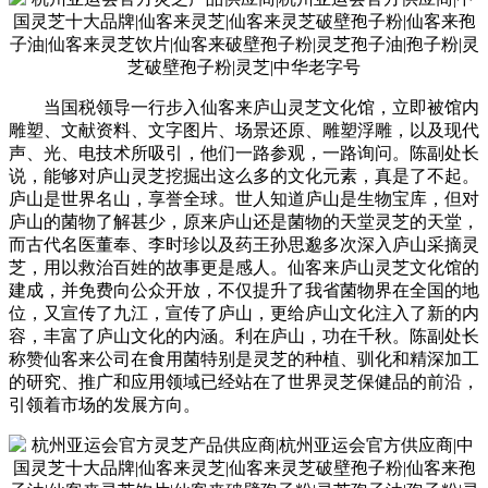
当国税领导一行步入仙客来庐山灵芝文化馆，立即被馆内
雕塑、文献资料、文字图片、场景还原、雕塑浮雕，以及现代
声、光、电技术所吸引，他们一路参观，一路询问。陈副处长
说，能够对庐山灵芝挖掘出这么多的文化元素，真是了不起。
庐山是世界名山，享誉全球。世人知道庐山是生物宝库，但对
庐山的菌物了解甚少，原来庐山还是菌物的天堂灵芝的天堂，
而古代名医董奉、李时珍以及药王孙思邈多次深入庐山采摘灵
芝，用以救治百姓的故事更是感人。仙客来庐山灵芝文化馆的
建成，并免费向公众开放，不仅提升了我省菌物界在全国的地
位，又宣传了九江，宣传了庐山，更给庐山文化注入了新的内
容，丰富了庐山文化的内涵。利在庐山，功在千秋。陈副处长
称赞仙客来公司在食用菌特别是灵芝的种植、驯化和精深加工
的研究、推广和应用领域已经站在了世界灵芝保健品的前沿，
引领着市场的发展方向。