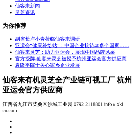
仙客来新闻
灵芝资讯
为你推荐
副省长卢小青莅临仙客来调研
亚运会“健康补给站”：中国企业接待40多个国家……
仙客来灵芝：助力亚运会，展现中国品牌风采
官方授牌-仙客来灵芝被授予杭州亚运会官方供应商
袁隆平院士关心家乡企业发展
仙客来有机灵芝全产业链可视工厂 杭州
亚运会官方供应商
江西省九江市柴桑区沙城工业园 0792-2118801 info﹫xkl-
cn.com