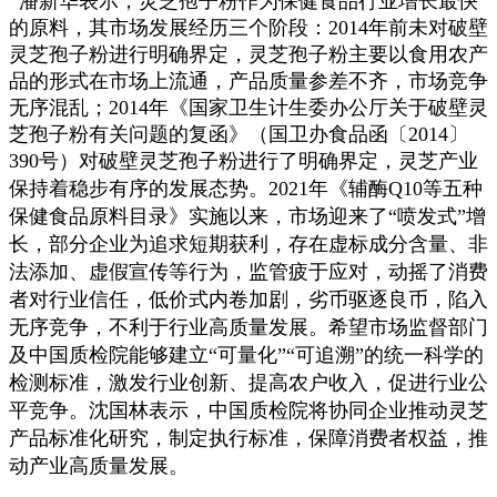
潘新华表示，灵芝孢子粉作为保健食品行业增长最快
的原料，其市场发展经历三个阶段：
2014年前未对破壁
灵芝孢子粉进行明确界定，灵芝孢子粉主要以食用农产
品的形式在市场上流通，产品质量参差不齐，市场竞争
无序混乱；2014年《国家卫生计生委办公厅关于破壁灵
芝孢子粉有关问题的复函》（国卫办食品函〔2014〕
390号）对破壁灵芝孢子粉进行了明确界定，灵芝产业
保持着稳步有序的发展态势。
2021年《辅酶Q10等五种
保健食品原料目录》实施以来，市场迎来了“喷发式”增
长，部分企业为追求短期获利，存在虚标成分含量、非
法添加、虚假宣传等行为，监管疲于应对，动摇了消费
者对行业信任，低价式内卷加剧，劣币驱逐良币，陷入
无序竞争，不利于行业高质量发展。
希望市场监督部门
及中国质检院能够建立
“可量化”“可追溯”的统一科学的
检测标准，激发行业创新、提高农户收入，促进行业公
平竞争。沈国林表示，中国质检院将协同企业推动灵芝
产品标准化研究，制定执行标准，保障消费者权益，推
动产业高质量发展。