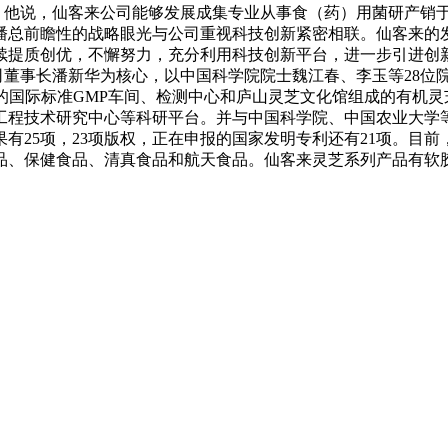
说，仙客来公司能够发展成集专业从事食（药）用菌研产销于一
潘总前瞻性的战略眼光与公司重视科技创新紧密相联。仙客来的
续提质创优，不懈努力，充分利用科技创新平台，进一步引进创
事长潘新华为核心，以中国科学院院士魏江春、李玉等28位院士
上的国际标准GMP车间、检测中心和庐山灵芝文化馆组成的有机
工程技术研究中心等科研平台。并与中国科学院、中国农业大学
25项，23项版权，正在申报的国家发明专利还有21项。目前
品、保健食品、清真食品和航天食品。仙客来灵芝系列产品有软