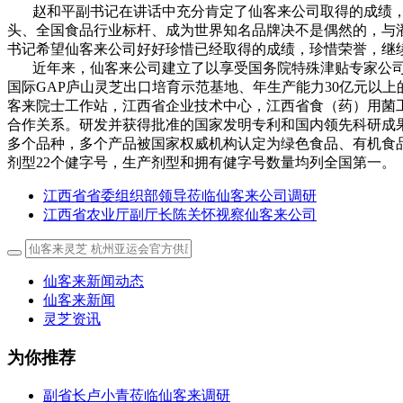
赵和平副书记在讲话中充分肯定了仙客来公司取得的成绩，他
头、全国食品行业标杆、成为世界知名品牌决不是偶然的，与
书记希望仙客来公司好好珍惜已经取得的成绩，珍惜荣誉，继
近年来，仙客来公司建立了以享受国务院特殊津贴专家公司董
国际GAP庐山灵芝出口培育示范基地、年生产能力30亿元以
客来院士工作站，江西省企业技术中心，江西省食（药）用菌
合作关系。研发并获得批准的国家发明专利和国内领先科研成果有
多个品种，多个产品被国家权威机构认定为绿色食品、有机食
剂型22个健字号，生产剂型和拥有健字号数量均列全国第一。
江西省省委组织部领导莅临仙客来公司调研
江西省农业厅副厅长陈关怀视察仙客来公司
仙客来新闻动态
仙客来新闻
灵芝资讯
为你推荐
副省长卢小青莅临仙客来调研