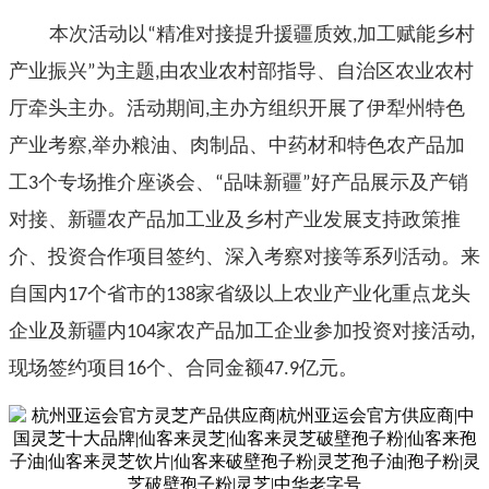
本次活动以
精准对接提升援疆质效
加工赋能乡村
“
,
产业振兴
为主题
由农业农村部指导、自治区农业农村
”
,
厅牵头主办。活动期间
主办方组织开展了伊犁州特色
,
产业考察
举办粮油、肉制品、中药材和特色农产品加
,
工
个专场推介座谈会、
品味新疆
好产品展示及产销
3
“
”
对接、新疆农产品加工业及乡村产业发展支持政策推
介、投资合作项目签约、深入考察对接等系列活动。来
自国内
个省市的
家省级以上农业产业化重点龙头
17
138
企业及新疆内
家农产品加工企业参加投资对接活动
104
,
现场签约项目
个、合同金额
亿元。
16
47.9