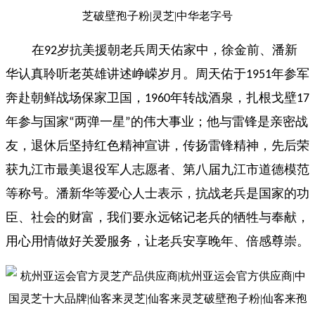
在
岁抗美援朝老兵周天佑家中，徐金前、潘新
92
华认真聆听老英雄讲述峥嵘岁月。周天佑于
年参军
1951
奔赴朝鲜战场保家卫国，
年转战酒泉，扎根戈壁
1960
17
年参与国家
两弹一星
的伟大事业；他与雷锋是亲密战
“
”
友，退休后坚持红色精神宣讲，传扬雷锋精神，先后荣
获九江市最美退役军人志愿者、第八届九江市道德模范
等称号。潘新华等爱心人士表示，抗战老兵是国家的功
臣、社会的财富，我们要永远铭记老兵的牺牲与奉献，
用心用情做好关爱服务，让老兵安享晚年、倍感尊崇。