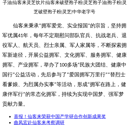
仙客来秉承
拥军爱党、实业报国
的宗旨，坚持拥
“
”
军优属
年，每年不定期慰问部队官兵、抗战老兵、退
41
役军人、航天员、烈士亲属、军人家属等，不断探索拥
军新途径，开展公益拥军、文化拥军、服务拥军、健康
拥军、产业拥军，举办了
多场
民族大团结、健康中
100
“
国行
公益活动，先后参与了
爱国拥军万里行
替烈士
”
“
”“
看爹娘、为烈属办实事
等活动，形成
拥军在路上，健
”
“
康伴军行
的常态化拥军，持续为实现中国梦、强军梦
”
贡献力量。
喜报！仙客来荣获中国产学研合作创新成果奖
曲凤宏赴仙客来考察调研