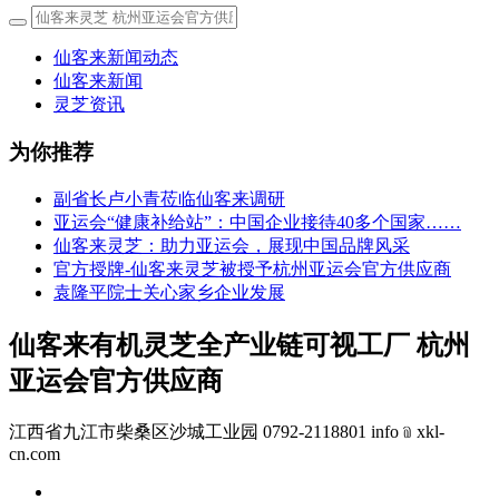
仙客来新闻动态
仙客来新闻
灵芝资讯
为你推荐
副省长卢小青莅临仙客来调研
亚运会“健康补给站”：中国企业接待40多个国家……
仙客来灵芝：助力亚运会，展现中国品牌风采
官方授牌-仙客来灵芝被授予杭州亚运会官方供应商
袁隆平院士关心家乡企业发展
仙客来有机灵芝全产业链可视工厂 杭州
亚运会官方供应商
江西省九江市柴桑区沙城工业园 0792-2118801 info﹫xkl-
cn.com