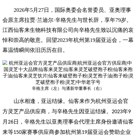
2026
年5月27日，国际奥委会名誉委员、亚奥理事
会原主席拉贾·兰迪尔·辛格先生与世长辞，享年79岁。
江西仙客来生物科技有限公司向辛格先生致以沉痛的哀
悼和崇高的敬意。回望2023年杭州第19届亚运会，一幕
幕温情瞬间依旧历历在目。
辛格主席（左）与潘新华董事长（右）
山水相逢，亚运结缘。仙客来作为杭州亚运会官
方灵芝产品供应商，与辛格先生因亚运结缘。
年
2023
9
月
日，辛格先生以亚奥理事会代理主席身份邀请仙客
26
来等
家赛事供应商参加杭州第
届亚运会赞助企业
150
19