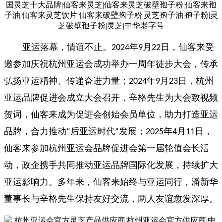
亚运落幕，情谊不止。
年
月
日，仙客来受
2024
9
22
邀参加庆祝杭州亚运会成功举办一周年徒步大会，传承
弘扬亚运精神、传递奋进力量；
年
月
日，杭州
2024
9
23
亚运品牌促进会成立大会召开，辛格先生为大会致视频
贺词，仙客来成为促进会创始会员单位，助力打造亚运
品牌，合力推动
后亚运时代
发展；
年
月
日，
“
”
2025
4
11
仙客来参加杭州亚运会品牌促进会第一届轮值会长活
动，政企携手共同推动亚运品牌国际化发展，持续扩大
亚运影响力。多年来，仙客来始终与亚运同行，潘新华
董事长与辛格先生保持友好交流，两人友谊愈发深厚。