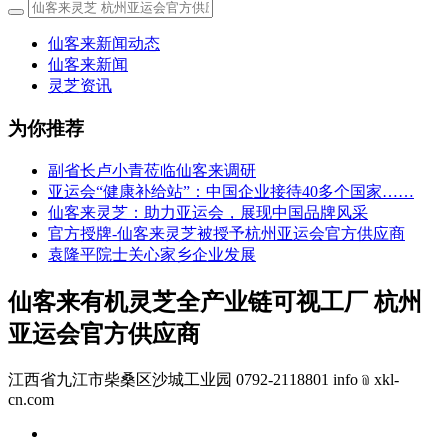
仙客来新闻动态
仙客来新闻
灵芝资讯
为你推荐
副省长卢小青莅临仙客来调研
亚运会“健康补给站”：中国企业接待40多个国家……
仙客来灵芝：助力亚运会，展现中国品牌风采
官方授牌-仙客来灵芝被授予杭州亚运会官方供应商
袁隆平院士关心家乡企业发展
仙客来有机灵芝全产业链可视工厂 杭州
亚运会官方供应商
江西省九江市柴桑区沙城工业园 0792-2118801 info﹫xkl-
cn.com