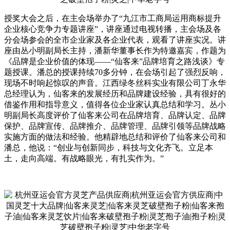
授奖大会之后，在主会场举办了“九江市工商局运用商标提升
企业核心竞争力专题讲座”，讲座通过电视转播，主会场及各
分会场参会的全市企业家及各企业代表，观看了讲座实况。讲
座由丛小明副局长主持，潘新华董事长作为特邀嘉宾，作题为
《品牌是企业价值的体现——“仙客来”品牌培育之路浅谈》专
题授课。潘总的授课持续70多分钟，在会场引起了强烈反响，
现场不时响起惊叹的声音。江西绿冬丝科实业有限公司丁永华
总经理认为，仙客来的发展经历和品牌建设经验，具有很好的
借鉴作用和指导意义，值得各位企业家认真总结和学习。丛小
明副局长高度评价了仙客来公司在品牌培育、品牌认定、品牌
保护、品牌宣传、品牌推介、品牌管理、品牌引领等品牌战略
实施方面的做法和经验。他精辟地总结和评价了仙客来公司和
潘总，他说：“创业与创新同步，科技与文化齐飞。立足本
土，走向高端。有战略眼光，有扎实作为。”