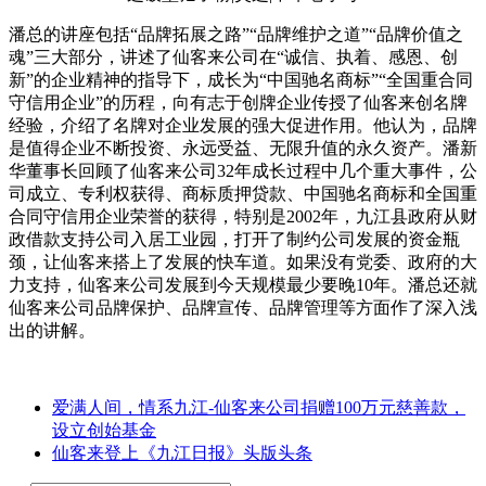
潘总的讲座包括“品牌拓展之路”“品牌维护之道”“品牌价值之
魂”三大部分，讲述了仙客来公司在“诚信、执着、感恩、创
新”的企业精神的指导下，成长为“中国驰名商标”“全国重合同
守信用企业”的历程，向有志于创牌企业传授了仙客来创名牌
经验，介绍了名牌对企业发展的强大促进作用。他认为，品牌
是值得企业不断投资、永远受益、无限升值的永久资产。潘新
华董事长回顾了仙客来公司32年成长过程中几个重大事件，公
司成立、专利权获得、商标质押贷款、中国驰名商标和全国重
合同守信用企业荣誉的获得，特别是2002年，九江县政府从财
政借款支持公司入居工业园，打开了制约公司发展的资金瓶
颈，让仙客来搭上了发展的快车道。如果没有党委、政府的大
力支持，仙客来公司发展到今天规模最少要晚10年。潘总还就
仙客来公司品牌保护、品牌宣传、品牌管理等方面作了深入浅
出的讲解。
爱满人间，情系九江-仙客来公司捐赠100万元慈善款，
设立创始基金
仙客来登上《九江日报》头版头条