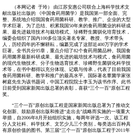
（本网记者 于玲） 由江苏安惠公司联合上海科学技术文
献出版社出版的 《中国食药用菌学》是我国第一部全面、完
整、系统地介绍我国食药用菌科研、教学、推广、企业的大型
学术巨著。为了总结、积累我国50年来的食药用菌业的科研成
果、最先进栽培技术与栽培模式、珍稀野生菌驯化培育技术，
编委会组织了国内100多位顶尖著名专家、教授、学术带头
人，历经四年的不懈耕耘，编纂完成了这部近400万字的学术
巨著。全书共分95章，重点介绍了82个食药用菌品种。我国食
药用菌界最新科研成果、最先进的栽培技术与模式，食药用菌
的现代生物技术、分子生物选育技术、珍稀野生菌驯化科学技
术等，在书中都得以充分体现、记载与传承，代表了目前我国
食药用菌科研、教学和推广的最高水平。国际著名蕈菌学家张
树庭先生为该书题词，中国工程院院士李玉为该书作序。此书
日前受到国家新闻出版总署的表彰，喜获“三个一百”原创工程
奖。
“三个一百”原创出版工程是国家新闻出版总署为了推动文
化创新、鼓励原创出版和推进“走出去”战略而实施的一项重大
举措，自2006年8月开始组织实施，每两年评选一次。该工程
分人文社科、科学技术、文艺少儿三个类别，每类选出百种具
有原创价值的图书。第三届“三个一百”原创出版工程于2011年