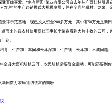
受百姓喜爱。“南有新田”菌业有限公司自去年从广西桂林引进
化＋农户”的生产购销模式大规模发展，并在全县的骥村、龙泉
云耳示范基地，现已投入资金200多万元，其中有50万元是新
们一道而来的县农村信用联社理事长李荣春看到大片丰收的云耳，
者问到。
种培育、生产加工车间和云耳深加工生产线，云耳加工不成问题
年全县大面积培植云耳，农民培植需要资金启动，可能还要到你那
入新田数万农民迫切致富的期盼！
协议