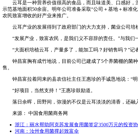
云耳是一种营养价值很高的食品，而且味道美、口感好，深
示范基地面积50余亩。明年公司准备采取“公司＋基地＋标准
农民致富增收的好产业来推广。
云耳产业的发展得到了政府部门的大力支持，菌业公司培植
“发展产业，致富农民，是我们义不容辞的责任。”与我
“大面积培植云耳，产量多了，能加工吗？好销售吗？”记
钟昌富胸有成竹地说，目前公司已建成了5个养菌棚的菌
售。
钟昌富拉着同来的县农信社主任王惠珍的手诚恳地说：“明
“好项目，当然支持！”王惠珍鼓励道。
落日余晖，田野间，弥漫的不仅是云耳淡淡的清香，还融
来源： 中国食用菌商务网
浙江：丽水帮助阿克苏发展食用菌签定3500万元的投资
河南：汝州食用菌撑起致富伞