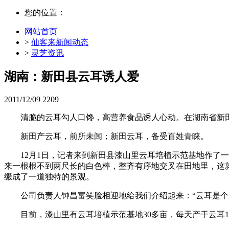
您的位置：
网站首页
>
仙客来新闻动态
>
灵芝资讯
湖南：新田县云耳诱人爱
2011/12/09
2209
清脆的云耳勾人口馋，高营养食品诱人心动。在湖南省新
新田产云耳，前所未闻；新田云耳，备受百姓青睐。
12月1日，记者来到新田县漆山里云耳培植示范基地作了
来一根根不到两尺长的白色棒，整齐有序地交叉在田地里，这就
缀成了一道独特的景观。
公司负责人钟昌富笑脸相迎地给我们介绍起来：“云耳是个
目前，漆山里有云耳培植示范基地30多亩，每天产干云耳10