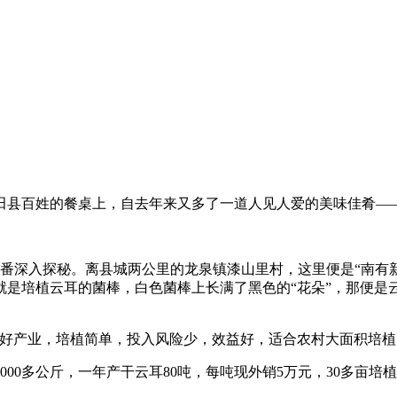
田县百姓的餐桌上，自去年来又多了一道人见人爱的美味佳肴—
一番深入探秘。离县城两公里的龙泉镇漆山里村，这里便是“南有
是培植云耳的菌棒，白色菌棒上长满了黑色的“花朵”，那便是云
好产业，培植简单，投入风险少，效益好，适合农村大面积培植
00多公斤，一年产干云耳80吨，每吨现外销5万元，30多亩培植