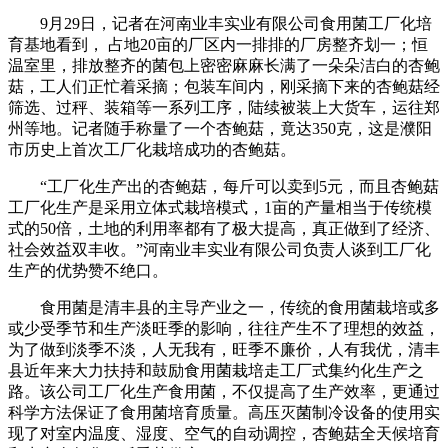
9月29日，记者在河南业丰实业有限公司食用菌工厂化培
育基地看到， 占地20亩的厂区内一排排的厂房整齐划一；恒
温室里，排放整齐的菌包上密密麻麻长满了一朵朵洁白的杏鲍
菇，工人们正忙着采摘；包装车间内，刚采摘下来的杏鲍菇经
筛选、过秤、装箱等一系列工序，陆续被装上大货车，运往郑
州等地。记者随手称量了一个杏鲍菇，竟达350克，这是濮阳
市历史上首次工厂化栽培成功的杏鲍菇。
“工厂化生产出的杏鲍菇，每斤可以卖到5元，而且杏鲍菇
工厂化生产是采用立体式栽培模式，1亩的产量相当于传统模
式的50倍，土地的利用率都有了极大提高，真正做到了经济、
社会效益双丰收。”河南业丰实业有限公司负责人谈到工厂化
生产的优势赞不绝口。
食用菌是清丰县的主导产业之一，传统的食用菌栽培或多
或少受季节和生产淡旺季的影响，往往产生不了理想的效益，
为了做到淡季不淡，人无我有，旺季不廉价，人有我优，清丰
县近年来大力扶持和鼓励食用菌栽培走工厂式集约化生产之
路。该公司工厂化生产食用菌，不仅提高了生产效率，更通过
科学方法保证了食用菌培育质量。高压灭菌制冷设备的使用实
现了对室内温度、湿度、空气的自动调控，杏鲍菇全天候培育