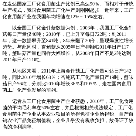
在发达国家工厂化食用菌生产比例已高达90％。而相对于传统
生产模式，我国食用菌工厂化生产则刚刚起步，近年来，工厂
化食用菌产业在我国年均增速在12%～15%左右。
以全国工厂化金针菇数据为例，2003年，我国工厂化金针
菇每日产量仅40吨；2010年，已上升至每日722吨；到2011
年，这一数据攀升至841吨，8年来翻了20倍，呈现爆发性增长
趋势。与此同时，杏鲍菇从2005年日产4吨到2011年日产117
吨，蟹味菇产量也同样大幅增长，从2003年日产不足2吨达到
2011年日产121吨。
从地区来看，2011年上海金针菇工厂化产量可达日产142
吨，同比2010年增长63％；杏鲍菇工厂化产量日产19吨，蟹味
菇日产56吨，分别比2010年增长36％和195％，走在国内食用
菌工厂化产业发展的前列。
记者从工厂化食用菌生产企业获悉，2010年，工厂化食用
菌的平均毛利率在50%左右，并且根据相关税法规定，工厂化
食用菌生产企业从事农业项目的所得免征企业所得税、自产自
销农业产品免征增值税，企业几乎没有税收负担，故保证了较
高的净利润率。