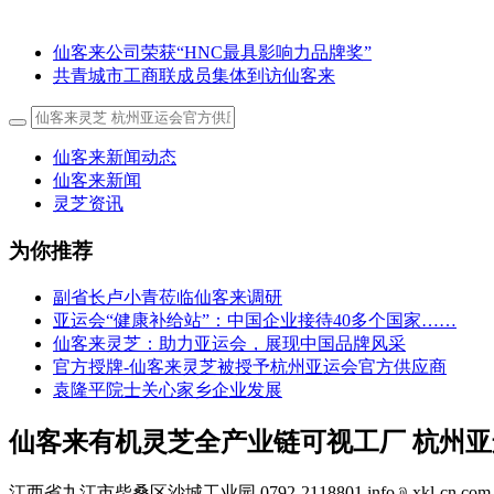
仙客来公司荣获“HNC最具影响力品牌奖”
共青城市工商联成员集体到访仙客来
仙客来新闻动态
仙客来新闻
灵芝资讯
为你推荐
副省长卢小青莅临仙客来调研
亚运会“健康补给站”：中国企业接待40多个国家……
仙客来灵芝：助力亚运会，展现中国品牌风采
官方授牌-仙客来灵芝被授予杭州亚运会官方供应商
袁隆平院士关心家乡企业发展
仙客来有机灵芝全产业链可视工厂 杭州
江西省九江市柴桑区沙城工业园 0792-2118801 info﹫xkl-cn.com