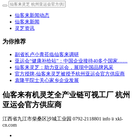
仙客来新闻动态
仙客来新闻
灵芝资讯
为你推荐
副省长卢小青莅临仙客来调研
亚运会“健康补给站”：中国企业接待40多个国家……
仙客来灵芝：助力亚运会，展现中国品牌风采
官方授牌-仙客来灵芝被授予杭州亚运会官方供应商
袁隆平院士关心家乡企业发展
仙客来有机灵芝全产业链可视工厂 杭州
亚运会官方供应商
江西省九江市柴桑区沙城工业园 0792-2118801 info﹫xkl-
cn.com