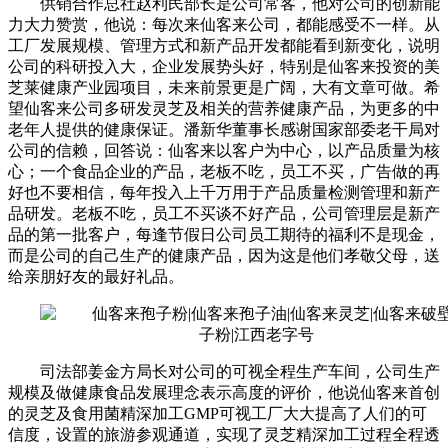
供销合作总社赵利民部长是公司常客，他对公司的创新能
力大力赞赏，他说：每次来仙客来公司，都能感受不一样。从
工厂发展规模、管理方式和新产品开发都能看到新变化，说明
公司的科研投入大，企业发展势头好，特别是仙客来投资的美
芝莱健康产业园项目，未来前景更是广阔，大有文章可做。希
望仙客来公司多研发灵芝及相关的营养健康产品，为更多的中
老年人提供的健康保证。潘新华董事长感谢国家部委老干局对
公司的信赖，回答说：仙客来以客户为中心，以产品质量为核
心；一个食品企业的产品，老板不吃，员工不买，广告做的再
好也不要相信，每年投入上千万用于产品质量检测管理和新产
品研发。老板不吃，员工不买谈不好产品，公司管理层是新产
品的第一批客户，每逢节假日公司员工期待的福利不是现金，
而是公司的自己生产的健康产品，因为这是他们孝敬父母，送
给亲朋好友的最好礼品。
司法部姜金方局长对公司的可视全程生产车间，公司生产
规模及做健康食品发展理念表示高度的评价，他说仙客来首创
的灵芝及食用菌精深加工GMP可视工厂大大提高了人们的可
信度，设置的旅游参观通道，实现了灵芝精深加工过程全程透