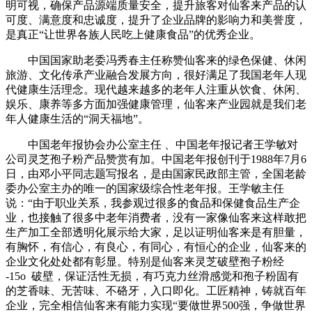
明可视，确保产品源端质量安全，提升旅客对仙客来产品的认
可度、满意度和忠诚度，提升了企业品牌的影响力和美誉度，
是真正“让世界各族人民吃上健康食品”的优秀企业。
中国国家助老委冯秀春主任称赞仙客来的绿色保健、休闲
旅游、文化传承产业融合发展方向，很好满足了我国老年人现
代健康生活理念。现代越来越多的老年人注重从饮食、休闲、
娱乐、康养等多方面加强健康管理，仙客来产业园就是我们老
年人健康生活的“洞天福地”。
中国老年报协会办公室主任 、中国老年报记者王学敏对
公司灵芝孢子粉产品赞赏有加。中国老年报创刊于1988年7月6
日，由邓小平同志题写报名，是由国家民政部主管，全国老龄
委办公室主办的唯一的国家级综合性老年报。王学敏主任
说：“由于职业关系，我参观过很多的食品和保健食品生产企
业，也接触了很多中老年消费者，没有一家像仙客来这样敢把
生产加工全部透明化展示给大家，足以证明仙客来是有胆量，
有胸怀，有信心，有良心，有同心，有恒心的企业，仙客来的
企业文化处处都有彰显。特别是仙客来灵芝破壁孢子粉经
-15o 破壁，保证活性无损，有巧克力丝滑感觉和孢子粉固有
的芝香味、无苦味、不硌牙，入口即化。工匠精神，铸就百年
企业，完全相信仙客来有能力实现“要做世界500强，争做世界