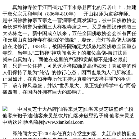
真如禅寺位于江西省九江市永修县西北的云居山上，始建
于唐宪宗元和年间（806年-810年），开山祖师为道容禅师。
是中国佛教禅宗五宗之一曹洞宗祖庭发源地，被中国佛教协会
会长赵朴初誉为全国三大样板寺庙之一。又是全国汉传佛教三
大丛林之一。新中国成立以来，五任全国佛教协会会长有四任
和云居山真如禅寺有很深的“佛缘”，虚云、海灯等高僧大德都
曾在此修行。1983年，被国务院确定为汉族地区佛教全国重点
寺院。当年以“二指禅”神功闻名天下的那位高僧-海灯法师，
就来自真如寺。 而他在这里的声望和贡献都不是排名最前
的，只是一位住持，可见这座禅院确是高僧如云！真如寺的僧
人们保持了最为“纯洁”的修行心态，因而也最为人们所称道。
正因如此，在真如禅寺历代主持认真奉行“农禅并重”的祖训
下，该寺禅风鼎盛，并以“世界最大、最正统的禅学中心”而誉
播四海，在国内外拥有巨大的影响力。
释纯闻方丈于2001年任真如寺堂主知客、九江市佛协副会