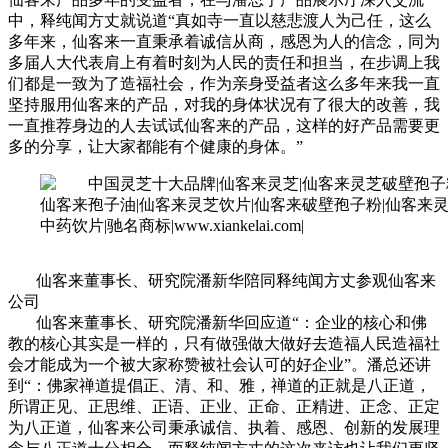
中，释纯闻方丈就说道“真如寺一直以慈悲渡人为己任，这么
多年来，仙客来一直秉承着诚信从商，感恩为人的信念，同为
多届人大代表肩上有着时刻为人民的责任和担当，在步调上我
们都是一致为了造福社会，作为亲身受益者这么多年来我一直
坚持服用仙客来的产品，对我的身体状况有了很大的改善，我
一直推荐身边的人去试试仙客来的产品，这样的好产品需要更
多的分享，让大家都能有个健康的身体。”
仙客来董事长、研究院潘新华陪同释纯闻方丈参观仙客来
公司
仙客来董事长、研究院潘新华回应道“：企业的核心和佛
教的核心其实是一样的，只有做强做大做好去造福人民造福社
会才能成为一个被大家称赞被社会认可的好企业”。潘总还讲
到“：佛家禅道提倡正、清、和、雅，禅道的正就是八正道，
所谓正见、正思维、正语、正业、正命、正精进、正念、正定
为八正道，仙客来公司秉承诚信、执着、感恩、创新的发展理