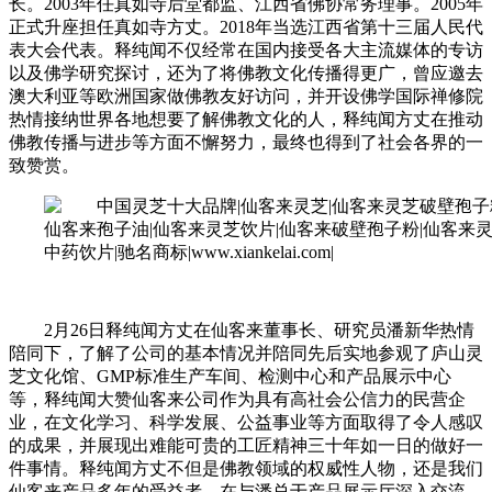
长。2003年任真如寺后堂都监、江西省佛协常务理事。2005年
正式升座担任真如寺方丈。2018年当选江西省第十三届人民代
表大会代表。释纯闻不仅经常在国内接受各大主流媒体的专访
以及佛学研究探讨，还为了将佛教文化传播得更广，曾应邀去
澳大利亚等欧洲国家做佛教友好访问，并开设佛学国际禅修院
热情接纳世界各地想要了解佛教文化的人，释纯闻方丈在推动
佛教传播与进步等方面不懈努力，最终也得到了社会各界的一
致赞赏。
2月26日释纯闻方丈在仙客来董事长、研究员潘新华热情
陪同下，了解了公司的基本情况并陪同先后实地参观了庐山灵
芝文化馆、GMP标准生产车间、检测中心和产品展示中心
等，释纯闻大赞仙客来公司作为具有高社会公信力的民营企
业，在文化学习、科学发展、公益事业等方面取得了令人感叹
的成果，并展现出难能可贵的工匠精神三十年如一日的做好一
件事情。释纯闻方丈不但是佛教领域的权威性人物，还是我们
仙客来产品多年的受益者，在与潘总于产品展示厅深入交流