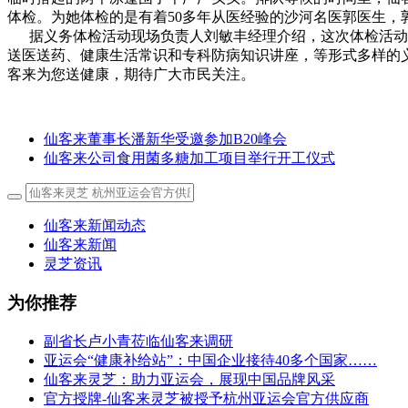
体检。为她体检的是有着50多年从医经验的沙河名医郭医生
据义务体检活动现场负责人刘敏丰经理介绍，这次体检活动只
送医送药、健康生活常识和专科防病知识讲座，等形式多样的义诊巡
客来为您送健康，期待广大市民关注。
仙客来董事长潘新华受邀参加B20峰会
仙客来公司食用菌多糖加工项目举行开工仪式
仙客来新闻动态
仙客来新闻
灵芝资讯
为你推荐
副省长卢小青莅临仙客来调研
亚运会“健康补给站”：中国企业接待40多个国家……
仙客来灵芝：助力亚运会，展现中国品牌风采
官方授牌-仙客来灵芝被授予杭州亚运会官方供应商