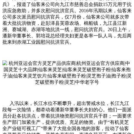
兵》，报道了仙客来公司向九江市慈善总会捐款15万元用于抗
洪应急救助，并多次慰问抗洪官兵。2016年汛期以来，仙客来
公司多次派员慰问抗洪官兵，仅7月份，仙客来公司就多次带
着大批抗洪物资，赴彭泽县芙蓉农场、棉船镇，九江县江新
洲、赛城湖、赤湖等地抗洪一线，慰问抗洪官兵。20日上午，
潘新华董事长、郭培花总经理夫妇更是各率一队人马，先后两
批来到赤湖工业园慰问抗洪官兵。
入汛以来，长江水位不断攀升，超出警戒水位，长江九江
段每一次险情，都牵动着潘新华董事长夫妇的心。他们一面派
员分赴各抗洪点，带着抗洪物资慰问抗洪官兵干群；一面要求
生产部门加紧生产，提供优质、充足的物资。由于“有机灵芝
全产业链可视工厂”带来了大批全国各地的游客，拉动了仙客