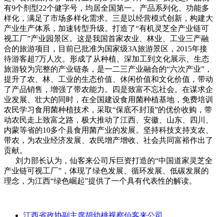
有9个剂型22个健字号，均居全国第一。产品系列化、功能多
样化，满足了市场多样化需求。三是以经营模式创新，构建大
产业生产体系，加速转型升级。打造了“有机灵芝全产业链可
视工厂”产业园景区。这是我国首家农业、林业、工业三产融
合的旅游项目，目前已批准为国家级3A旅游景区，2015年接
待游客超7万人次。形成了从种植、深加工到文化展示、生态
旅游较为完整的产业链条，是一二三产业融合的“六次产业”，
提升了农、林、工业的生态价值、休闲价值和文化价值，带动
了产品销售，增强了带农能力。四是致富不忘社会。在谋求企
业发展、壮大的同时，在全国建设食用菌种植基地，免费培训
农民学习食用菌种植技术，采取“保底不封顶”的优价收购，带
动农民走上致富之路，极大推动了江西、安徽、山东、四川、
内蒙等省的10多个县食用菌产业的发展。坚持科技支持支农、
带农，为农业经济发展、农民增产增收、社会共同富裕作出了
贡献。
刘力部长认为，仙客来公司斥巨资打造的“中国道家灵芝全
产业链可视工厂”，体现了绿色发展、循环发展、低碳发展的
理念，为江西“绿色崛起”提供了一个具有代表性的解读。
江西省政协副主席胡幼桃视察仙客来公司