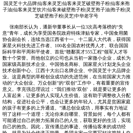
张南部长认为，潘新华董事长从一位3次高考落榜的“失
意”青年，成长为享受国务院政府特殊津贴专家，中国食用菌
协会副会长，连续当选江西省十一、十二届人大代表，获得国
家星火科技先进工作者、100名全国农村优秀人才、联合国国
际科学和平周和平使者、首批“赣鄱英才555工程”领军人才等
数十个荣誉。而他创立的公司也从当初一家微小企业，成长为
国家级高新技术企业、中国弛名商标、国家星火计划龙头企业
技术创新中心、江西十大出口名牌企业、中国灵芝十大品牌企
业。这是典型的草根创业成功的先进范例，在当前国家大力推
动的“大众创业、万众创新”的“双创”工作中，有着重要的宣传
意义。李克强总理说过：“我们推动‘双创’，就是要让更多的
人富起来，让更多的人实现人生价值。这有助于调整收入分配
结构，促进社会公平，也会让更多的年轻人，尤其是贫困家庭
的孩子有更多的上升通道。”潘总创业成功，用事实有力地证
明了这样一个道理：无论你来自哪里、背景如何，每个人都有
可能通过自己的努力拓展自己的人生，获取更好的生活，实现
自己的抱负。因此，宣传潘总的事迹、传播仙客来的成功经
验，就是为社会传递正能量，希望大家一定要写好这篇鼓人奋