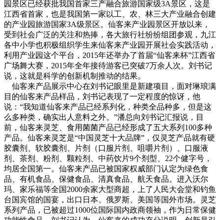
园景区已经获批我国首家三产融合旅游国家级3A景区，这是
江西省首家，也是我国第一家以工、农、林三大产业融合创建
的产业园旅游国家3A级景区。仙客来产业园景区开放以来，
受到社会广泛的关注和热捧，各大旅行社纷纷组团参观，九江
各中小学也积极组织学生来仙客来产业园开展社会实践活动，
利用产业园这个平台，2015年还举办了首届“仙客来杯”江西省
广场舞大赛，2015年全年接待游客已突破7万余人次。刘书记
说，这就是科学的创新机制推动的结果。
仙客来产品展示中心在刘书记眼里是新建项目，面对琳琅满
目的仙客来产品样品，刘书记表现了一定程度的惊讶，他
说：“我知道仙客来产品已经系列化，种类全品种多，但是这
么多种类，确实出人意料之外。”潘总向刘书记汇报说，目
前，仙客来灵芝、食用菌菌产品已经形成了五大系列100多种
产品。仙客来灵芝是“中国灵芝十大品牌”，仅灵芝产品就有硬
胶囊剂、软胶囊剂、片剂（口服片剂、咀嚼片剂）、口服液
剂、茶剂、粉剂、颗粒剂、中药饮片9个剂型、22个健字号，
均居全国第一。仙客来产品已被国家权威部门认定为绿色食
品、有机食品、保健食品、清真食品、航天食品。进入沃尔
玛、家乐福等全国2000余家大型商超，上了人民大会堂和钓鱼
台国宾馆的国宴，出口日本、俄罗斯、美国等国外市场。灵芝
系列产品，已被超过1000位国际国内政商领袖，作为日常保健