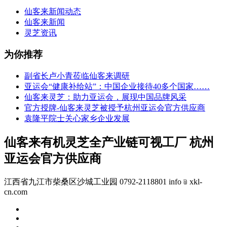
仙客来新闻动态
仙客来新闻
灵芝资讯
为你推荐
副省长卢小青莅临仙客来调研
亚运会“健康补给站”：中国企业接待40多个国家……
仙客来灵芝：助力亚运会，展现中国品牌风采
官方授牌-仙客来灵芝被授予杭州亚运会官方供应商
袁隆平院士关心家乡企业发展
仙客来有机灵芝全产业链可视工厂 杭州
亚运会官方供应商
江西省九江市柴桑区沙城工业园 0792-2118801 info﹫xkl-
cn.com