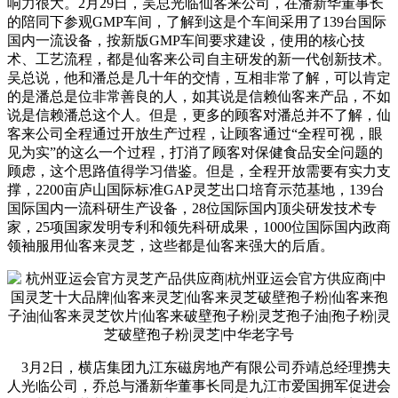
响力很大。2月29日，吴总光临仙客来公司，在潘新华董事长
的陪同下参观GMP车间，了解到这是个车间采用了139台国际
国内一流设备，按新版GMP车间要求建设，使用的核心技
术、工艺流程，都是仙客来公司自主研发的新一代创新技术。
吴总说，他和潘总是几十年的交情，互相非常了解，可以肯定
的是潘总是位非常善良的人，如其说是信赖仙客来产品，不如
说是信赖潘总这个人。但是，更多的顾客对潘总并不了解，仙
客来公司全程通过开放生产过程，让顾客通过“全程可视，眼
见为实”的这么一个过程，打消了顾客对保健食品安全问题的
顾虑，这个思路值得学习借鉴。但是，全程开放需要有实力支
撑，2200亩庐山国际标准GAP灵芝出口培育示范基地，139台
国际国内一流科研生产设备，28位国际国内顶尖研发技术专
家，25项国家发明专利和领先科研成果，1000位国际国内政商
领袖服用仙客来灵芝，这些都是仙客来强大的后盾。
3月2日，横店集团九江东磁房地产有限公司乔靖总经理携夫
人光临公司，乔总与潘新华董事长同是九江市爱国拥军促进会