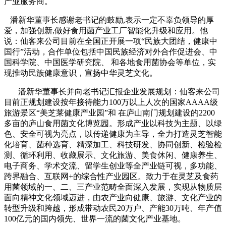
产业服务商。
 潘新华董事长感谢老书记的鼓励,表示一定不辜负领导的厚
爱，加强创新,做好食用菌产业工厂智能化升级和应用。他
说：仙客来公司目前在全国正开展一项“民族大团结，健康中
国行”活动，合作单位包括中国民族经济对外合作促进会、中
国科学院、中国医学研究院、 和各地食用菌协会等单位，实
现推动民族健康意识，宣扬中华灵芝文化。
潘新华董事长并向老书记汇报企业发展规划：仙客来公司
目前正规划建设按年接待能力100万以上人次的国家AAAA级
旅游景区“美芝莱健康产业园”和 在庐山南门规划建设的2200
多亩的庐山食用菌文化博览园。形成产业以科技为主题、以绿
色、安全可视为亮点，以传递健康为主导，全力打造灵芝智能
化培育、菌种选育、精深加工、科技研发、协同创新、检验检
测、循环利用、收藏展示、文化旅游、美食休闲、健康养生、
电子商务、学术交流、留学生创业等全产业链可视，多功能、
跨界融合、互联网+的综合性产业园区。致力于在灵芝及食药
用菌领域的一、二、三产业范畴全面深入发展，实现从物质层
面向精神文化领域迈进，由农产业向健康、旅游、文化产业的
转型升级和跨越，形成带动农民20万户、产能30万吨、年产值
100亿元的国内领先、世界一流的菌文化产业基地。