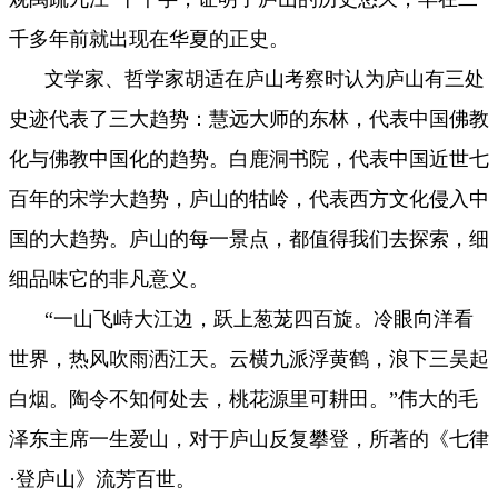
千多年前就出现在华夏的正史。
文学家、哲学家胡适在庐山考察时认为庐山有三处
史迹代表了三大趋势：慧远大师的东林，代表中国佛教
化与佛教中国化的趋势。白鹿洞书院，代表中国近
世七
百年的宋学大趋势，庐山的牯岭，代表西方文化侵入中
国的大趋势。庐山的每一景点，都值得我们去探索，细
细品味它的非凡意义。
“一山飞峙大江边，跃上葱茏四百旋。冷眼向洋看
世界，热风吹雨洒江天。云横九派浮黄鹤，浪下三吴起
白烟。陶令不知何处去，桃花源里可耕田。”伟大
的毛
泽东主席一生爱山，对于庐山反复攀登，所著的《七律
·登庐山》流芳百世。