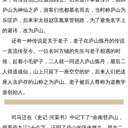
庐山为神仙之庐，游客们也都慕名而去，当时称庐山为
乐匡庐，后来宋太祖赵匡胤掌管朝政，为了避免名字上
的避讳，改为庐山。
还有一种传说是关于老子，老子在庐山炼丹的传说
一直流传至今。一位名叫方铺的先生与老子相遇的时
候，起着小毛驴子，二人就一同进入庐山炼丹，最后
二
人得道成仙，山上只留下一座空空的炉，后来人们把这
座人去庐存的山称之为庐山。老子被后人尊称为道教学
派创始人。
司马迁在《史记·河渠书》中记下了“余南登庐山，
观禹疏九江”十个字，证明了庐山的历史悠久，早在二