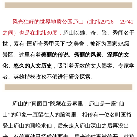
风光独好的世界地质公园庐山（北纬29°26′—29°41′
之间）也是在北纬30度，
庐山以雄、奇、险、秀闻名于
世，素有“匡庐奇秀甲天下”之美誉，被评为国家5A级
景区。这里有着
美丽的传说、秀丽的风景、深厚的文
化、悠久的人文历史
，吸引着无数的文人墨客、专家学
者、英雄楷模孜孜不倦进行研究探索。
庐山的“真面目”隐藏在云雾里，庐山是一座“仙
山”的印象一直留在人的脑海里。相传有一位名叫匡裕
登上庐山的顶峰求仙，后来走入庐山深山之后再没出
来，有传言他已经成仙西去。后来这件事被传开，就称