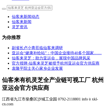
仙客来新闻动态
仙客来新闻
灵芝资讯
为你推荐
副省长卢小青莅临仙客来调研
亚运会“健康补给站”：中国企业接待40多个国家……
仙客来灵芝：助力亚运会，展现中国品牌风采
官方授牌-仙客来灵芝被授予杭州亚运会官方供应商
袁隆平院士关心家乡企业发展
仙客来有机灵芝全产业链可视工厂 杭州
亚运会官方供应商
江西省九江市柴桑区沙城工业园 0792-2118801 info﹫xkl-
cn.com