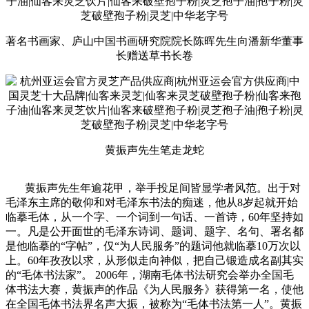
著名书画家、庐山中国书画研究院院长陈晖先生向潘新华董事
长赠送草书长卷
黄振声先生笔走龙蛇
黄振声先生年逾花甲，举手投足间皆显学者风范。出于对
毛泽东主席的敬仰和对毛泽东书法的痴迷，他从8岁起就开始
临摹毛体，从一个字、一个词到一句话、一首诗，60年坚持如
一。凡是公开面世的毛泽东诗词、题词、题字、名句、署名都
是他临摹的“字帖”，仅“为人民服务”的题词他就临摹10万次以
上。60年孜孜以求，从形似走向神似，把自己锻造成名副其实
的“毛体书法家”。 2006年，湖南毛体书法研究会举办全国毛
体书法大赛，黄振声的作品《为人民服务》获得第一名，使他
在全国毛体书法界名声大振，被称为“毛体书法第一人”。黄振