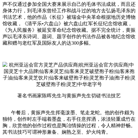
声不仅通过参加全国大赛来展示自己的毛体书法成就，而且还
身体力行，到毛泽东曾经工作和战斗过的地方去弘扬毛泽东的
书法艺术，他的作品《长征》被瑞金中央革命根据地历史博物
馆收藏，《清平乐•六盘山》被六盘山红军长征纪念馆收藏，
《为人民服务》被延安革命纪念馆收藏。据不完全统计，黄振
声以毛泽东诗词、题词、题字创作的书法作品被各地纪念馆收
藏和赠与老红军及国际友人的达300多幅。
著名书画家陈晖先生与黄振声先生切磋书法技艺
午餐后，黄振声先生挥毫泼墨、笔走龙蛇。他的创作颇为
独特，创作时左手端着墨盘，右手任意挥洒，浓淡轻重成竹在
胸，欣赏他的创作过程也是陶冶情操的过程，令人精神舒畅。
其书法技巧可谓神形兼备、娴熟之至、炉火纯青。