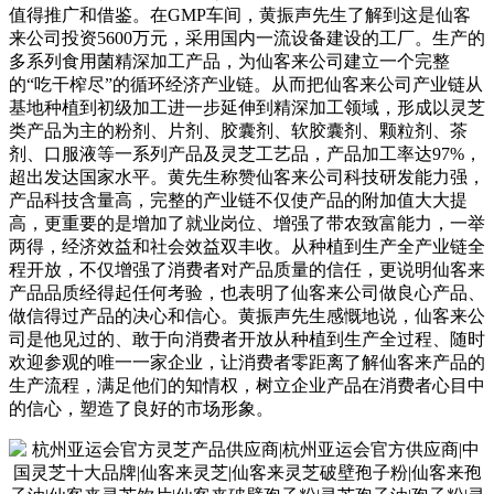
值得推广和借鉴。在GMP车间，黄振声先生了解到这是仙客
来公司投资5600万元，采用国内一流设备建设的工厂。生产的
多系列食用菌精深加工产品，为仙客来公司建立一个完整
的“吃干榨尽”的循环经济产业链。从而把仙客来公司产业链从
基地种植到初级加工进一步延伸到精深加工领域，形成以灵芝
类产品为主的粉剂、片剂、胶囊剂、软胶囊剂、颗粒剂、茶
剂、口服液等一系列产品及灵芝工艺品，产品加工率达97%，
超出发达国家水平。黄先生称赞仙客来公司科技研发能力强，
产品科技含量高，完整的产业链不仅使产品的附加值大大提
高，更重要的是增加了就业岗位、增强了带农致富能力，一举
两得，经济效益和社会效益双丰收。从种植到生产全产业链全
程开放，不仅增强了消费者对产品质量的信任，更说明仙客来
产品品质经得起任何考验，也表明了仙客来公司做良心产品、
做信得过产品的决心和信心。黄振声先生感慨地说，仙客来公
司是他见过的、敢于向消费者开放从种植到生产全过程、随时
欢迎参观的唯一一家企业，让消费者零距离了解仙客来产品的
生产流程，满足他们的知情权，树立企业产品在消费者心目中
的信心，塑造了良好的市场形象。