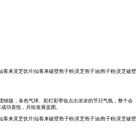
花团锦簇，各色气球、彩灯彩带妆点出浓浓的节日气氛，整个会
享成功喜悦，共绘发展蓝图。