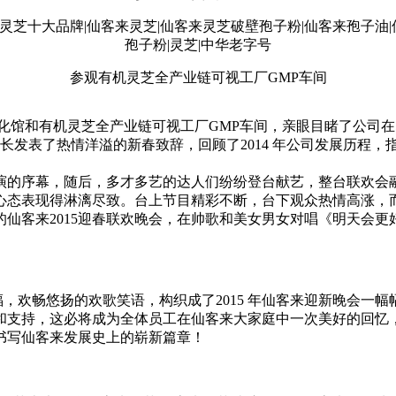
参观有机灵芝全产业链可视工厂GMP车间
化馆和有机灵芝全产业链可视工厂GMP车间，亲眼目睹了公司
发表了热情洋溢的新春致辞，回顾了2014 年公司发展历程，指
演的序幕，随后，多才多艺的达人们纷纷登台献艺，整台联欢会
心态表现得淋漓尽致。台上节目精彩不断，台下观众热情高涨，
仙客来2015迎春联欢晚会，在帅歌和美女男女对唱《明天会更
畅悠扬的欢歌笑语，构织成了2015 年仙客来迎新晚会一幅幅美
支持，这必将成为全体员工在仙客来大家庭中一次美好的回忆，更
书写仙客来发展史上的崭新篇章！