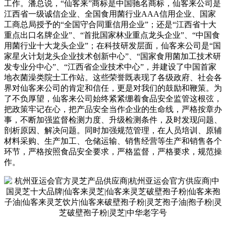
工作。潘总说，“仙客来”商标是中国驰名商标，仙客来公司是
江西省一级诚信企业、全国食用菌行业AAA信用企业、国家
工商总局授予的“全国守合同重信用企业”；还是“江西省十大
重点出口名牌企业”、“首批国家林业重点龙头企业”、“中国食
用菌行业十大龙头企业”；在科技研发层面，仙客来公司是“国
家星火计划龙头企业技术创新中心”、“国家食用菌加工技术研
发专业分中心”、“江西省企业技术中心”，并建设了中国首家
地衣菌澡类院士工作站。这些荣誉既表现了各级政府、社会各
界对仙客来公司的肯定和信任，更是对我们的鼓励和鞭策。为
了不负厚望，仙客来公司始终紧紧绷着食品安全监管这根弦，
把政策牢记在心，把产品安全当作企业的生命线，严格按章办
事，不断加强监督检测力度、升级检测条件，及时发现问题、
剖析原因、解决问题。同时加强规范管理，在人员培训、原辅
材料采购、生产加工、仓储运输、销售经营等生产和销售各个
环节，严格按照食品安全要求，严格监督，严格要求，规范操
作。