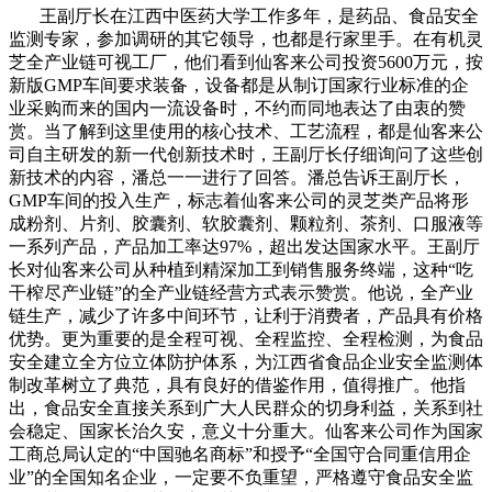
王副厅长在江西中医药大学工作多年，是药品、食品安全
监测专家，参加调研的其它领导，也都是行家里手。在有机灵
芝全产业链可视工厂，他们看到仙客来公司投资5600万元，按
新版GMP车间要求装备，设备都是从制订国家行业标准的企
业采购而来的国内一流设备时，不约而同地表达了由衷的赞
赏。当了解到这里使用的核心技术、工艺流程，都是仙客来公
司自主研发的新一代创新技术时，王副厅长仔细询问了这些创
新技术的内容，潘总一一进行了回答。潘总告诉王副厅长，
GMP车间的投入生产，标志着仙客来公司的灵芝类产品将形
成粉剂、片剂、胶囊剂、软胶囊剂、颗粒剂、茶剂、口服液等
一系列产品，产品加工率达97%，超出发达国家水平。王副厅
长对仙客来公司从种植到精深加工到销售服务终端，这种“吃
干榨尽产业链”的全产业链经营方式表示赞赏。他说，全产业
链生产，减少了许多中间环节，让利于消费者，产品具有价格
优势。更为重要的是全程可视、全程监控、全程检测，为食品
安全建立全方位立体防护体系，为江西省食品企业安全监测体
制改革树立了典范，具有良好的借鉴作用，值得推广。他指
出，食品安全直接关系到广大人民群众的切身利益，关系到社
会稳定、国家长治久安，意义十分重大。仙客来公司作为国家
工商总局认定的“中国驰名商标”和授予“全国守合同重信用企
业”的全国知名企业，一定要不负重望，严格遵守食品安全监