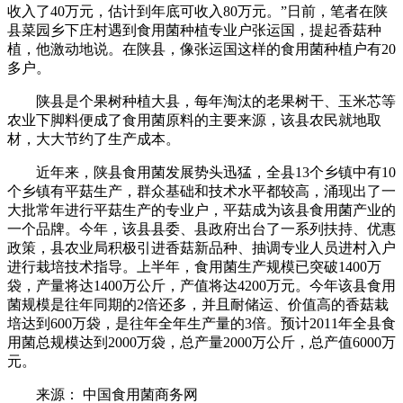
收入了40万元，估计到年底可收入80万元。”日前，笔者在陕
县菜园乡下庄村遇到食用菌种植专业户张运国，提起香菇种
植，他激动地说。在陕县，像张运国这样的食用菌种植户有20
多户。
陕县是个果树种植大县，每年淘汰的老果树干、玉米芯等
农业下脚料便成了食用菌原料的主要来源，该县农民就地取
材，大大节约了生产成本。
近年来，陕县食用菌发展势头迅猛，全县13个乡镇中有10
个乡镇有平菇生产，群众基础和技术水平都较高，涌现出了一
大批常年进行平菇生产的专业户，平菇成为该县食用菌产业的
一个品牌。今年，该县县委、县政府出台了一系列扶持、优惠
政策，县农业局积极引进香菇新品种、抽调专业人员进村入户
进行栽培技术指导。上半年，食用菌生产规模已突破1400万
袋，产量将达1400万公斤，产值将达4200万元。今年该县食用
菌规模是往年同期的2倍还多，并且耐储运、价值高的香菇栽
培达到600万袋，是往年全年生产量的3倍。预计2011年全县食
用菌总规模达到2000万袋，总产量2000万公斤，总产值6000万
元。
来源： 中国食用菌商务网