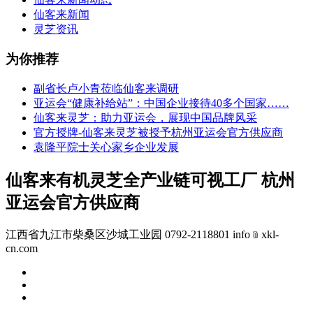
仙客来新闻
灵芝资讯
为你推荐
副省长卢小青莅临仙客来调研
亚运会“健康补给站”：中国企业接待40多个国家……
仙客来灵芝：助力亚运会，展现中国品牌风采
官方授牌-仙客来灵芝被授予杭州亚运会官方供应商
袁隆平院士关心家乡企业发展
仙客来有机灵芝全产业链可视工厂 杭州
亚运会官方供应商
江西省九江市柴桑区沙城工业园 0792-2118801 info﹫xkl-
cn.com